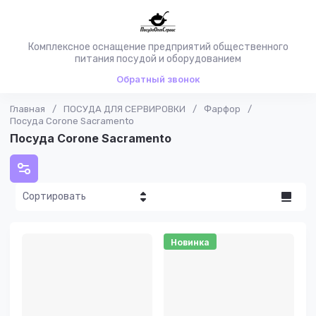
Комплексное оснащение предприятий общественного
питания посудой и оборудованием
Обратный звонок
Главная
/
ПОСУДА ДЛЯ СЕРВИРОВКИ
/
Фарфор
/
Посуда Corone Sacramento
Посуда Corone Sacramento
Сортировать
Цена - убывание
Новинка
Цена -
возрастание
Название - Я-А
Название - А-Я