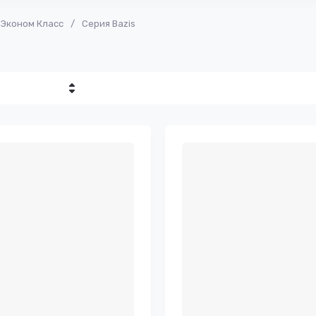
Эконом Класс
/
Серия Bazis
убывание
возрастание
е - Я-А
е - А-Я