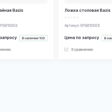
айная Bazis
Ложка столовая Bazis
PSB10002
Артикул:
SPSB10003
 запросу
Цена по запросу
В наличии
100
В на
внению
К сравнению