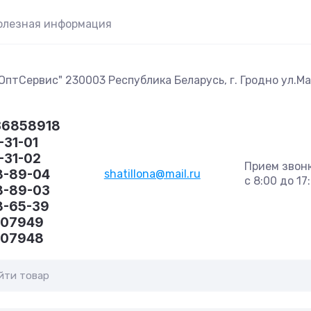
олезная информация
птСервис" 230003 Республика Беларусь, г. Гродно ул.Маг
36858918
-31-01
1-31-02
Прием звон
8-89-04
shatillona@mail.ru
с 8:00 до 17
8-89-03
8-65-39
407949
407948