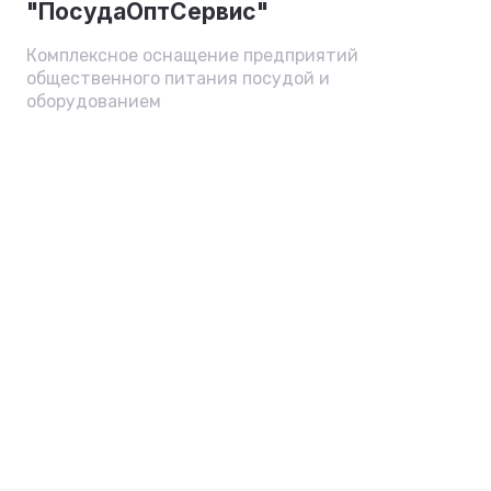
"ПосудаОптСервис"
Комплексное оснащение предприятий
общественного питания посудой и
оборудованием