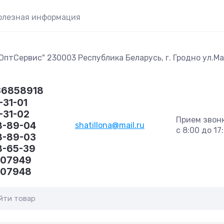
олезная информация
птСервис" 230003 Республика Беларусь, г. Гродно ул.Маг
36858918
-31-01
1-31-02
Прием звон
8-89-04
shatillona@mail.ru
с 8:00 до 17
8-89-03
8-65-39
407949
407948