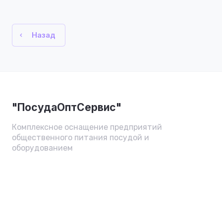
Назад
"ПосудаОптСервис"
Комплексное оснащение предприятий
общественного питания посудой и
оборудованием