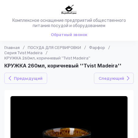
Комплексное оснащение предприятий общественного
питания посудой и оборудованием
Обратный звонок
Главная
/
ПОСУДА ДЛЯ СЕРВИРОВКИ
/
Фарфор
/
Серия Tvist Madeira
/
КРУЖКА 260мл, коричневый ''Tvist Madeira''
КРУЖКА 260мл, коричневый ''Tvist Madeira''
Предыдущий
Следующий