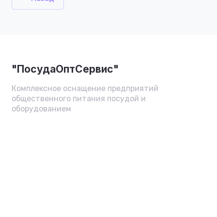
"ПосудаОптСервис"
Комплексное оснащение предприятий
общественного питания посудой и
оборудованием