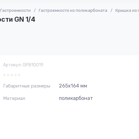
Гастроемкости
/
Гастроемкости из поликарбоната
/
Крышка из 
сти GN 1/4
Артикул:
GPB10019
265х164 мм
Габаритные размеры
поликарбонат
Материал