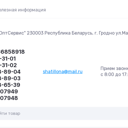
олезная информация
птСервис" 230003 Республика Беларусь, г. Гродно ул.Маг
36858918
-31-01
1-31-02
Прием звон
8-89-04
shatillona@mail.ru
с 8:00 до 17
8-89-03
8-65-39
407949
407948