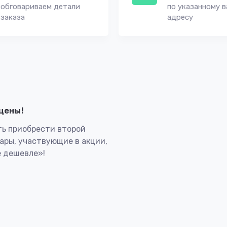
обговариваем детали
по указанному 
заказа
адресу
лцены!
ь приобрести второй
вары, участвующие в акции,
 дешевле»!