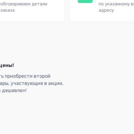
обговариваем детали
по указанному 
заказа
адресу
лцены!
ь приобрести второй
вары, участвующие в акции,
 дешевле»!