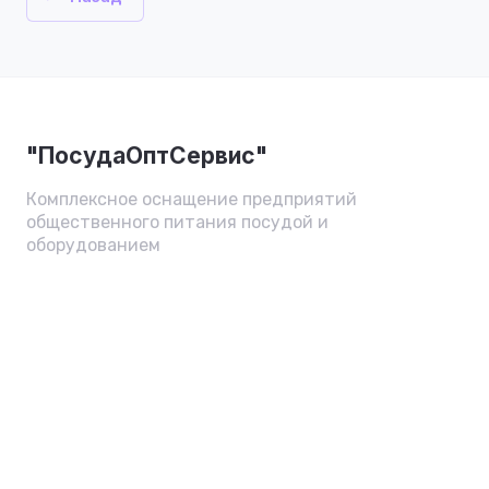
"ПосудаОптСервис"
Комплексное оснащение предприятий
общественного питания посудой и
оборудованием