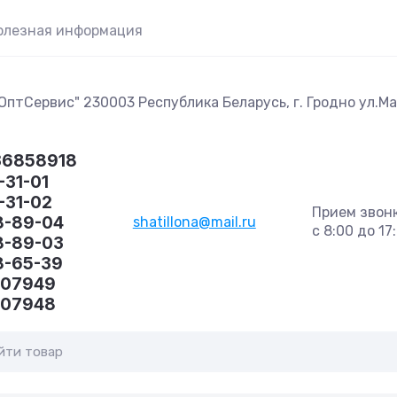
олезная информация
птСервис" 230003 Республика Беларусь, г. Гродно ул.Маг
36858918
-31-01
1-31-02
Прием звон
8-89-04
shatillona@mail.ru
с 8:00 до 17
8-89-03
8-65-39
407949
407948