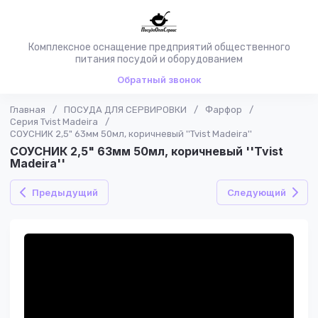
Комплексное оснащение предприятий общественного
питания посудой и оборудованием
Обратный звонок
Главная
/
ПОСУДА ДЛЯ СЕРВИРОВКИ
/
Фарфор
/
Серия Tvist Madeira
/
СОУСНИК 2,5" 63мм 50мл, коричневый ''Tvist Madeira''
СОУСНИК 2,5" 63мм 50мл, коричневый ''Tvist
Madeira''
Предыдущий
Следующий