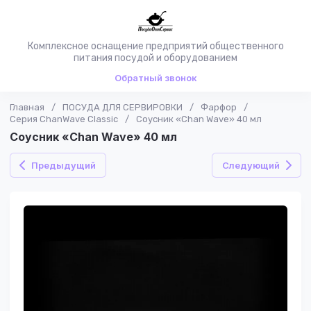
Комплексное оснащение предприятий общественного
питания посудой и оборудованием
Обратный звонок
Главная
/
ПОСУДА ДЛЯ СЕРВИРОВКИ
/
Фарфор
/
Серия ChanWave Classic
/
Соусник «Chan Wave» 40 мл
Соусник «Chan Wave» 40 мл
Предыдущий
Следующий