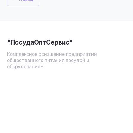
"ПосудаОптСервис"
Комплексное оснащение предприятий
общественного питания посудой и
оборудованием