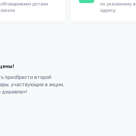
обговариваем детали
по указанному 
заказа
адресу
лцены!
ь приобрести второй
вары, участвующие в акции,
 дешевле»!