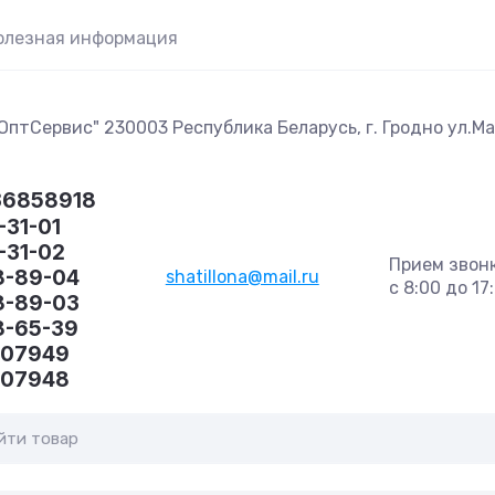
олезная информация
птСервис" 230003 Республика Беларусь, г. Гродно ул.Маг
36858918
-31-01
1-31-02
Прием звон
8-89-04
shatillona@mail.ru
с 8:00 до 17
8-89-03
8-65-39
407949
407948