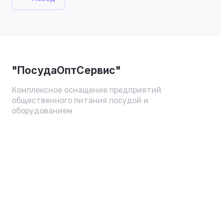
"ПосудаОптСервис"
Комплексное оснащение предприятий
общественного питания посудой и
оборудованием