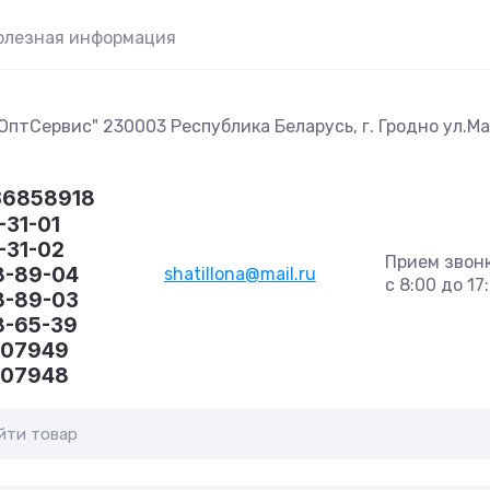
олезная информация
птСервис" 230003 Республика Беларусь, г. Гродно ул.Маг
36858918
-31-01
1-31-02
Прием звон
8-89-04
shatillona@mail.ru
с 8:00 до 17
8-89-03
8-65-39
407949
407948