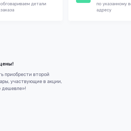
обговариваем детали
по указанному 
заказа
адресу
лцены!
ь приобрести второй
вары, участвующие в акции,
 дешевле»!