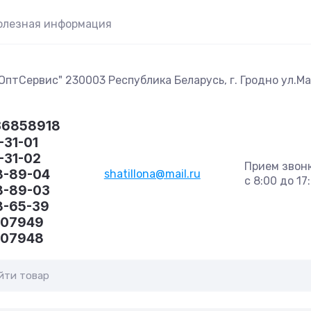
олезная информация
птСервис" 230003 Республика Беларусь, г. Гродно ул.Маг
36858918
-31-01
1-31-02
Прием звон
8-89-04
shatillona@mail.ru
с 8:00 до 17
8-89-03
8-65-39
407949
407948