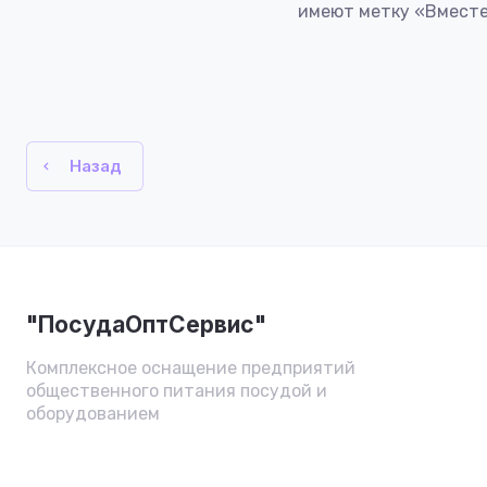
имеют метку «Вместе
Назад
"ПосудаОптСервис"
Комплексное оснащение предприятий
общественного питания посудой и
оборудованием