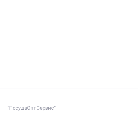
“ПосудаОптСервис”