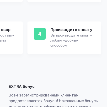
товар
Производите оплату
4
оставку
Вы производите оплату
вами
любым удобным
способом
EXTRA бонус
Всем зарегистрированным клиентам
предоставляются бонусы! Накопленные бонусы
можно потратить, сформировав и отправив